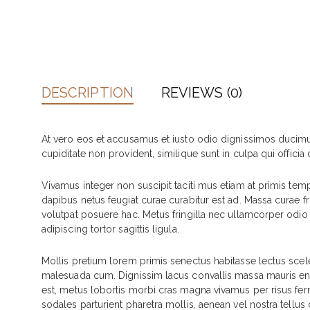
DESCRIPTION
REVIEWS (0)
At vero eos et accusamus et iusto odio dignissimos ducimus
cupiditate non provident, similique sunt in culpa qui officia
Vivamus integer non suscipit taciti mus etiam at primis tempo
dapibus netus feugiat curae curabitur est ad. Massa curae fr
volutpat posuere hac. Metus fringilla nec ullamcorper odio a
adipiscing tortor sagittis ligula.
Mollis pretium lorem primis senectus habitasse lectus scel
malesuada cum. Dignissim lacus convallis massa mauris en
est, metus lobortis morbi cras magna vivamus per risus fer
sodales parturient pharetra mollis, aenean vel nostra tel