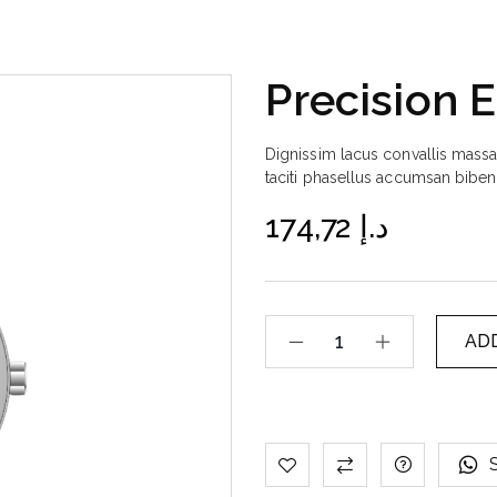
Precision 
Dignissim lacus convallis mass
taciti phasellus accumsan bibe
174,72
د.إ
AD