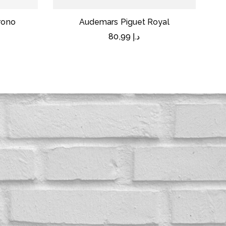
rono
Audemars Piguet Royal
80,99
د.إ