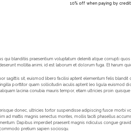
10% off when paying by credit
 qui blanditiis praesentium voluptatum deleniti atque corrupti quos 
 deserunt mollitia animi, id est laborum et dolorum fuga. Et harum quid
r sagittis sit, euismod libero facilisi aptent elementum felis blandit 
ingilla porttitor quam sollicitudin iaculis aptent leo ligula euismod d
liquam lacinia conubia mauris tempor, etiam ultricies proin quisque lec
erisque donec, ultricies tortor suspendisse adipiscing fusce morbi v
im ad mattis magnis senectus montes, mollis taciti phasellus accu
mentum. Dapibus imperdiet praesent magnis ridiculus congue gravida 
lus commodo pretium sapien sociosqu.