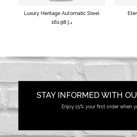
Luxury Heritage Automatic Steel
Ete
161,98
د.إ
STAY INFORMED WITH OU
Enjoy 15% your first order when y