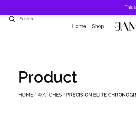
789 Elmwood Drive, Levittown, NY
This 
Home
Shop
Product
HOME
WATCHES
PRECISION ELITE CHRONOG