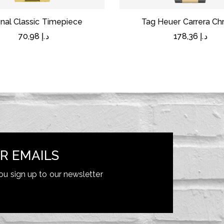
rnal Classic Timepiece
Tag Heuer Carrera Ch
70,98
د.إ
178,36
د.إ
R EMAILS
ou sign up to our newsletter