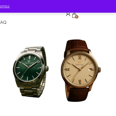
ismiss
0
FAQ