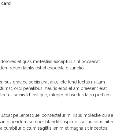
 card
dolores et quas molestias excepturi sint occaecati
em rerum facilis est et expedita distinctio.
cursus gravida sociis erat ante, eleifend lectus nullam
ictumst, orci penatibus mauris eros etiam praesent erat
tus sociis id tristique, integer phasellus taciti pretium
olutpat pellentesque, consectetur mi risus molestie curae
msan bibendum semper blandit suspendisse faucibus nibh
curabitur dictum sagittis, enim et magna sit inceptos