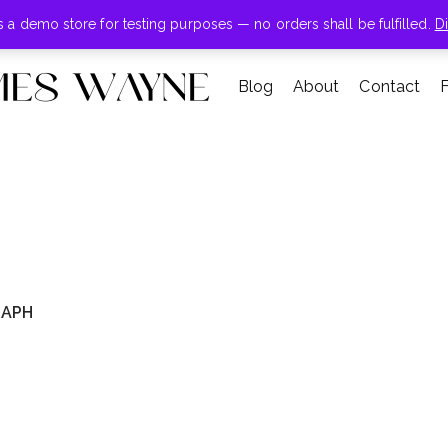
+855-123-4547
is a demo store for testing purposes — no orders shall be fulfilled.
D
Blog
About
Contact
RAPH